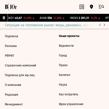
↑
OKEY
40,67
-0,49%
↓
AVAN
556
-0,36%
↓
IMOEX
2 281,31
-0,2%
↓
RTS
Ситуация на топливном рынке: меры, динамика, прогнозы
Выб
Наши проекты
Подписка
Ведомости
Реклама
Город
РФРИТ
Право
Справочник компаний
Капитал
Подписка для юр.лиц
Наука
О компании
Как потратить
Редакция
Идеи управления
Менеджмент