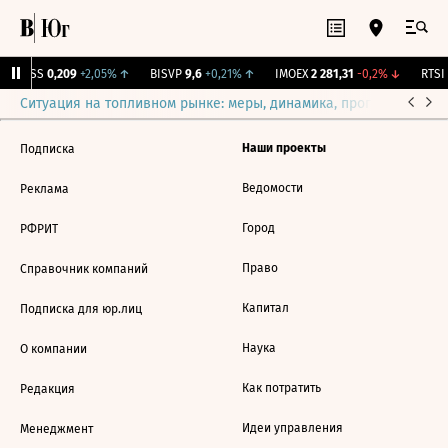
RGSS
0,209
+2,05%
↑
BISVP
9,6
+0,21%
↑
IMOEX
2 281,31
-0,2%
↓
RTSI
Ситуация на топливном рынке: меры, динамика, прогнозы
Выб
Наши проекты
Подписка
Ведомости
Реклама
Город
РФРИТ
Право
Справочник компаний
Капитал
Подписка для юр.лиц
Наука
О компании
Как потратить
Редакция
Идеи управления
Менеджмент