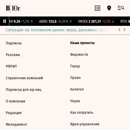
UTAR
9,26
+1,2%
↑
ABRD
123,6
+0,65%
↑
IMOEX
2 281,31
-0,2%
↓
RTSI
8
Ситуация на топливном рынке: меры, динамика, прогнозы
Выб
Наши проекты
Подписка
Ведомости
Реклама
Город
РФРИТ
Право
Справочник компаний
Капитал
Подписка для юр.лиц
Наука
О компании
Как потратить
Редакция
Идеи управления
Менеджмент