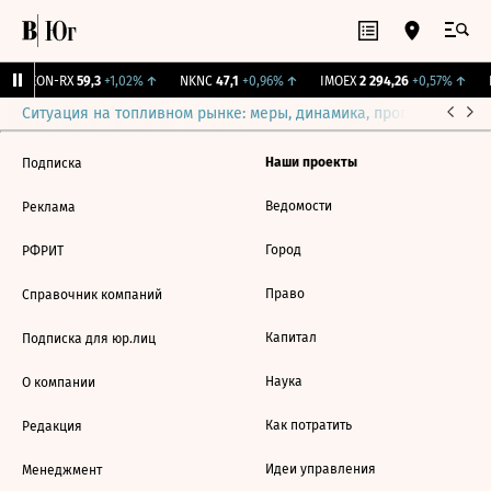
VEON-RX
59,3
+1,02%
↑
NKNC
47,1
+0,96%
↑
IMOEX
2 294,26
+0,57%
↑
Ситуация на топливном рынке: меры, динамика, прогнозы
Выб
Наши проекты
Подписка
Ведомости
Реклама
Город
РФРИТ
Право
Справочник компаний
Капитал
Подписка для юр.лиц
Наука
О компании
Как потратить
Редакция
Идеи управления
Менеджмент