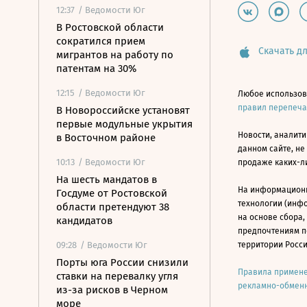
12:37
/ Ведомости Юг
В Ростовской области
сократился прием
Скачать дл
мигрантов на работу по
патентам на 30%
12:15
/ Ведомости Юг
Любое использов
правил перепеч
В Новороссийске установят
первые модульные укрытия
Новости, аналити
в Восточном районе
данном сайте, не
10:13
/ Ведомости Юг
продаже каких-л
На шесть мандатов в
На информацион
Госдуме от Ростовской
технологии (инф
области претендуют 38
на основе сбора,
кандидатов
предпочтениям п
09:28
/ Ведомости Юг
территории Росс
Порты юга России снизили
Правила примене
ставки на перевалку угля
рекламно-обменн
из-за рисков в Черном
море