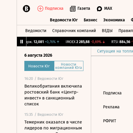
Подписка
Газета
MAX
Ведомости Юг
Бизнес
Экономика
Ведомости
Справочник компаний
ВЕДЫ
Правил
Ведомости Юг
Бизнес
Экономика
6%
↑
CNY Бирж.
12,081
+0,76%
↑
IMOEX
2 285,88
-0,69%
↓
RTSI
884,56
-1
Ситуация на топл
6 августа 2026
Новости
Новости Юг
компаний Юга
16:20
/ Ведомости Юг
Великобритания включила
ростовский банк «Центр-
Подписка
инвест» в санкционный
список
Реклама
15:35
/ Ведомости Юг
РФРИТ
Темерник оказался в числе
лидеров по миграционным