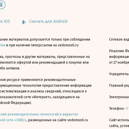
я iOS
Скачать для Android
ание материалов допускается только при соблюдении
Сетевое изд
атки
и при наличии гиперссылки на vedomosti.ru
Решение Фе
ка, прогнозы и другие материалы, представленные на
информацио
 являются офертой или рекомендацией к покупке или
от 27 ноября
ибо активов.
Учредитель
ном ресурсе применяются рекомендательные
ормационные технологии предоставления информации
Главный ре
 систематизации и анализа сведений, относящихся к
ользователей сети «Интернет», находящихся на
Электронна
ийской Федерации).
Телефон:
+7
ния рекомендательных технологий в виджетах
ой сети «СМИ2»
, размещенных на сайте vedomosti.ru
Сайт исполь
сайта, усл