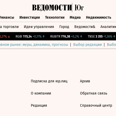
Финансы
Инвестиции
Технологии
Медиа
Недвижимость
а торговли
Идеи управления
Город
Ведомости&
Аналити
Финансы
Инвестиции
Технологии
Медиа
Недвижимост
,27%
↓
RGBI
115,34
+0,17%
↑
RGBITR
776,38
+0,2%
↑
TNSE
3 355
+1,36%
↑
ивном рынке: меры, динамика, прогнозы
Выбор редакции
Выбо
Подписка для юр.лиц
Архив
О компании
Обратная связь
Редакция
Справочный центр