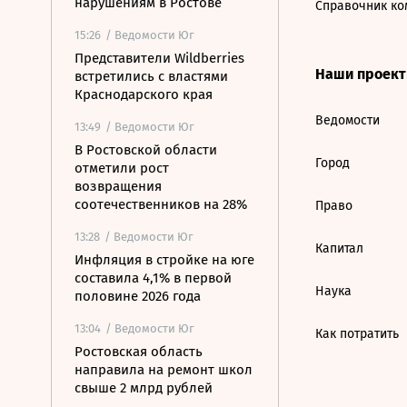
нарушениям в Ростове
Справочник ко
15:26
/ Ведомости Юг
Представители Wildberries
Наши проек
встретились с властями
Краснодарского края
Ведомости
13:49
/ Ведомости Юг
В Ростовской области
Город
отметили рост
возвращения
соотечественников на 28%
Право
13:28
/ Ведомости Юг
Капитал
Инфляция в стройке на юге
составила 4,1% в первой
Наука
половине 2026 года
13:04
/ Ведомости Юг
Как потратить
Ростовская область
направила на ремонт школ
свыше 2 млрд рублей