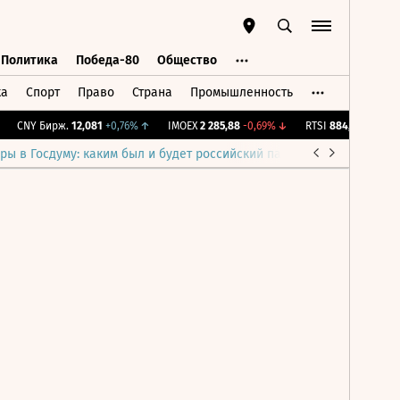
Политика
Победа-80
Общество
ка
Спорт
Право
Страна
Промышленность
ь
Политика
Победа-80
Общество
CNY Бирж.
12,081
+0,76%
↑
IMOEX
2 285,88
-0,69%
↓
RTSI
884,56
-1,27%
↓
ры в Госдуму: каким был и будет российский парламент
Война н