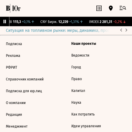
RGBI
115,3
+0,1%
↑
CNY Бирж.
12,239
+1,31%
↑
IMOEX
2 281,31
-0,2%
↓
Ситуация на топливном рынке: меры, динамика, прогнозы
Выб
Наши проекты
Подписка
Ведомости
Реклама
Город
РФРИТ
Право
Справочник компаний
Капитал
Подписка для юр.лиц
Наука
О компании
Как потратить
Редакция
Идеи управления
Менеджмент