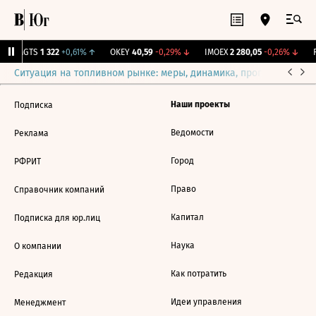
↑
MGTS
1 322
+0,61%
↑
OKEY
40,59
-0,29%
↓
IMOEX
2 280,05
-0,26%
↓
R
Ситуация на топливном рынке: меры, динамика, прогнозы
Выб
Наши проекты
Подписка
Ведомости
Реклама
Город
РФРИТ
Право
Справочник компаний
Капитал
Подписка для юр.лиц
Наука
О компании
Как потратить
Редакция
Идеи управления
Менеджмент