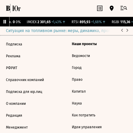
 Бирж.
0
0%
IMOEX
2 301,65
+1,43%
↑
RTSI
895,93
+1,68%
↑
RGBI
115,36
+
Ситуация на топливном рынке: меры, динамика, прогнозы
Выб
Наши проекты
Подписка
Ведомости
Реклама
Город
РФРИТ
Право
Справочник компаний
Капитал
Подписка для юр.лиц
Наука
О компании
Как потратить
Редакция
Идеи управления
Менеджмент