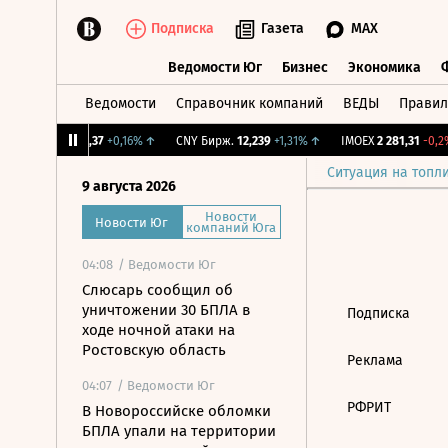
Подписка
Газета
MAX
Ведомости Юг
Бизнес
Экономика
Ведомости
Справочник компаний
ВЕДЫ
Правил
Ведомости Юг
Бизнес
Экономика
↓
RGBI
115,37
+0,16%
↑
CNY Бирж.
12,239
+1,31%
↑
IMOEX
2 281,31
-0,2%
Ситуация на топл
9 августа 2026
Новости
Новости Юг
компаний Юга
04:08
/ Ведомости Юг
Слюсарь сообщил об
уничтожении 30 БПЛА в
Подписка
ходе ночной атаки на
Ростовскую область
Реклама
04:07
/ Ведомости Юг
РФРИТ
В Новороссийске обломки
БПЛА упали на территории