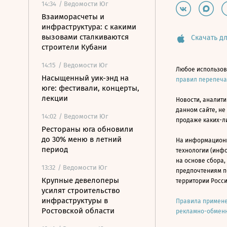
14:34
/ Ведомости Юг
Взаиморасчеты и
инфраструктура: с какими
вызовами сталкиваются
Скачать дл
строители Кубани
14:15
/ Ведомости Юг
Любое использов
Насыщенный уик-энд на
правил перепеч
юге: фестивали, концерты,
лекции
Новости, аналити
данном сайте, не
14:02
/ Ведомости Юг
продаже каких-л
Рестораны юга обновили
до 30% меню в летний
На информацион
период
технологии (инф
на основе сбора,
13:32
/ Ведомости Юг
предпочтениям п
Крупные девелоперы
территории Росс
усилят строительство
инфраструктуры в
Правила примене
Ростовской области
рекламно-обменн