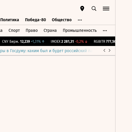
Политика
Победа-80
Общество
ка
Спорт
Право
Страна
Промышленность
ь
Политика
Победа-80
Общество
CNY Бирж.
12,239
+1,31%
↑
IMOEX
2 281,31
-0,2%
↓
RGBITR
777,56
+0,25%
↑
ры в Госдуму: каким был и будет российский парламент
Война н