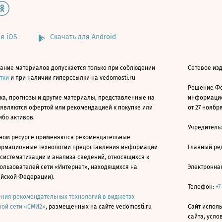
я iOS
Скачать для Android
ание материалов допускается только при соблюдении
Сетевое изд
атки
и при наличии гиперссылки на vedomosti.ru
Решение Фе
ка, прогнозы и другие материалы, представленные на
информацио
 являются офертой или рекомендацией к покупке или
от 27 ноября
ибо активов.
Учредитель
ном ресурсе применяются рекомендательные
ормационные технологии предоставления информации
Главный ре
 систематизации и анализа сведений, относящихся к
ользователей сети «Интернет», находящихся на
Электронна
ийской Федерации).
Телефон:
+7
ния рекомендательных технологий в виджетах
ой сети «СМИ2»
, размещенных на сайте vedomosti.ru
Сайт исполь
сайта, усл