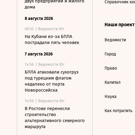
двух предприятий и жилого
Справочник ко
дома
8 августа 2026
Наши проек
09:32
/ Ведомости Юг
На Кубани из-за БПЛА
Ведомости
пострадали пять человек
7 августа 2026
Город
14:56
/ Ведомости Юг
Право
БПЛА атаковали сухогруз
под турецким флагом
Капитал
недалеко от порта
Новороссийска
Наука
14:50
/ Ведомости Юг
В Ростове перенесли
Как потратить
строительство
альтернативного северного
маршрута