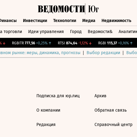
Финансы
Инвестиции
Технологии
Медиа
Недвижимость
а торговли
Идеи управления
Город
Ведомости&
Аналити
Финансы
Инвестиции
Технологии
Медиа
Недвижимост
↓
RGBITR
777,56
+0,25%
↑
RTSI
874,64
-1,12%
↓
RGBI
115,37
+0,16%
↑
ивном рынке: меры, динамика, прогнозы
Выбор редакции
Выбо
Подписка для юр.лиц
Архив
О компании
Обратная связь
Редакция
Справочный центр