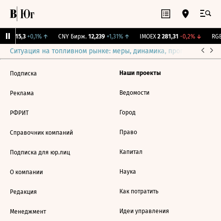
GBI
115,3
+0,1%
↑
CNY Бирж.
12,239
+1,31%
↑
IMOEX
2 281,31
-0,2%
↓
RGB
Ситуация на топливном рынке: меры, динамика, прогнозы
Выб
Наши проекты
Подписка
Ведомости
Реклама
Город
РФРИТ
Право
Справочник компаний
Капитал
Подписка для юр.лиц
Наука
О компании
Как потратить
Редакция
Идеи управления
Менеджмент