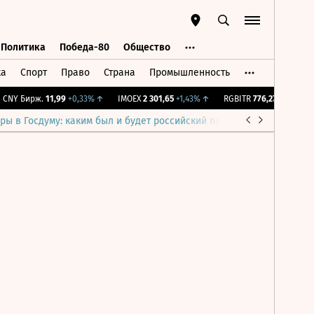
Политика
Победа-80
Общество
ка
Спорт
Право
Страна
Промышленность
ь
Политика
Победа-80
Общество
CNY Бирж.
11,99
+0,33%
↑
IMOEX
2 301,65
+1,43%
↑
RGBITR
776,27
+0,44%
↑
ры в Госдуму: каким был и будет российский парламент
Война н