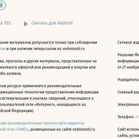
я iOS
Скачать для Android
ание материалов допускается только при соблюдении
Сетевое изд
атки
и при наличии гиперссылки на vedomosti.ru
Решение Фе
ка, прогнозы и другие материалы, представленные на
информацио
 являются офертой или рекомендацией к покупке или
от 27 ноября
ибо активов.
Учредитель
ном ресурсе применяются рекомендательные
ормационные технологии предоставления информации
Главный ре
 систематизации и анализа сведений, относящихся к
ользователей сети «Интернет», находящихся на
Электронна
ийской Федерации).
Телефон:
+7
ния рекомендательных технологий в виджетах
ой сети «СМИ2»
, размещенных на сайте vedomosti.ru
Сайт исполь
сайта, усл