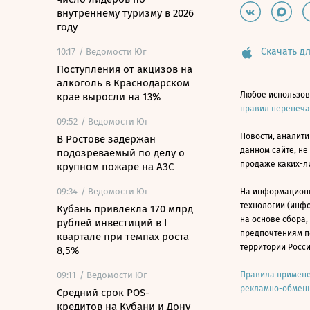
внутреннему туризму в 2026
году
Скачать дл
10:17
/ Ведомости Юг
Поступления от акцизов на
алкоголь в Краснодарском
Любое использов
крае выросли на 13%
правил перепеч
09:52
/ Ведомости Юг
Новости, аналити
В Ростове задержан
данном сайте, не
подозреваемый по делу о
продаже каких-л
крупном пожаре на АЗС
09:34
/ Ведомости Юг
На информацион
технологии (инф
Кубань привлекла 170 млрд
на основе сбора,
рублей инвестиций в I
предпочтениям п
квартале при темпах роста
территории Росс
8,5%
09:11
/ Ведомости Юг
Правила примене
рекламно-обменн
Средний срок POS-
кредитов на Кубани и Дону