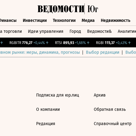
Финансы
Инвестиции
Технологии
Медиа
Недвижимость
а торговли
Идеи управления
Город
Ведомости&
Аналити
Финансы
Инвестиции
Технологии
Медиа
Недвижимост
↑
RGBITR
776,27
+0,44%
↑
RTSI
895,93
+1,68%
↑
RGBI
115,37
+0,43%
↑
ивном рынке: меры, динамика, прогнозы
Выбор редакции
Выбо
Подписка для юр.лиц
Архив
О компании
Обратная связь
Редакция
Справочный центр