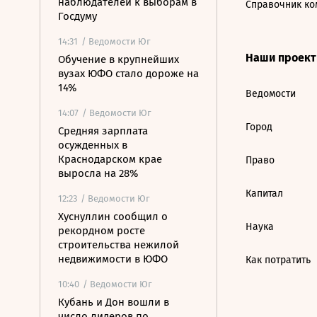
наблюдателей к выборам в
Справочник ко
Госдуму
14:31
/ Ведомости Юг
Наши проек
Обучение в крупнейших
вузах ЮФО стало дороже на
14%
Ведомости
14:07
/ Ведомости Юг
Город
Средняя зарплата
осужденных в
Краснодарском крае
Право
выросла на 28%
Капитал
12:23
/ Ведомости Юг
Хуснуллин сообщил о
Наука
рекордном росте
строительства нежилой
недвижимости в ЮФО
Как потратить
10:40
/ Ведомости Юг
Кубань и Дон вошли в
число лидеров по