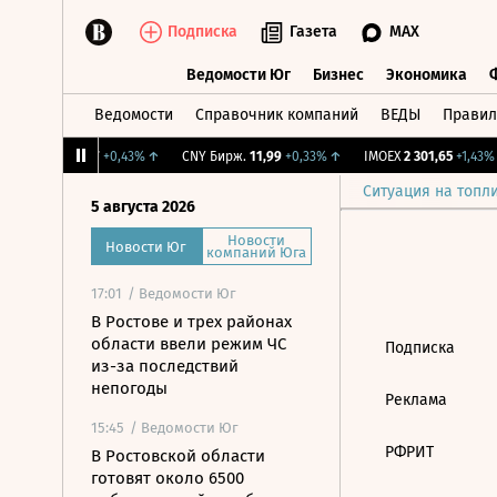
Подписка
Газета
MAX
Ведомости Юг
Бизнес
Экономика
Ведомости
Справочник компаний
ВЕДЫ
Правил
Ведомости Юг
Бизнес
Экономика
RGBI
115,37
+0,43%
↑
CNY Бирж.
11,99
+0,33%
↑
IMOEX
2 301,65
+1,43%
Ситуация на топл
5 августа 2026
Новости
Новости Юг
компаний Юга
17:01
/ Ведомости Юг
В Ростове и трех районах
области ввели режим ЧС
Подписка
из-за последствий
непогоды
Реклама
15:45
/ Ведомости Юг
РФРИТ
В Ростовской области
готовят около 6500