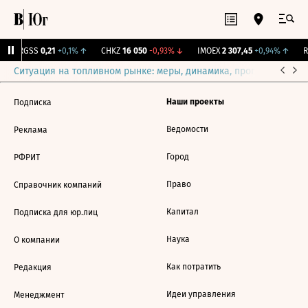
↑
RGSS
0,21
+0,1%
↑
CHKZ
16 050
-0,93%
↓
IMOEX
2 307,45
+0,94%
↑
R
Ситуация на топливном рынке: меры, динамика, прогнозы
Выб
Наши проекты
Подписка
Ведомости
Реклама
Город
РФРИТ
Право
Справочник компаний
Капитал
Подписка для юр.лиц
Наука
О компании
Как потратить
Редакция
Идеи управления
Менеджмент