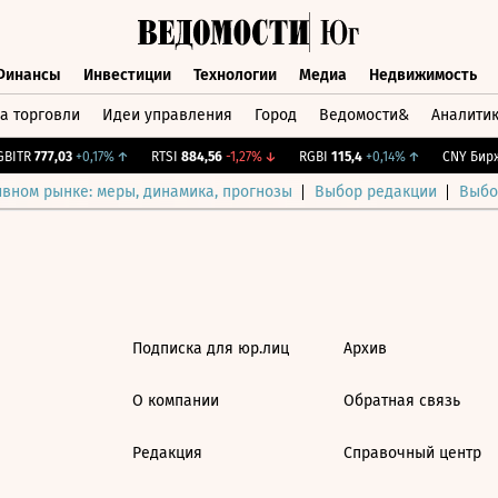
Финансы
Инвестиции
Технологии
Медиа
Недвижимость
а торговли
Идеи управления
Город
Ведомости&
Аналити
Финансы
Инвестиции
Технологии
Медиа
Недвижимост
ITR
777,03
+0,17%
↑
RTSI
884,56
-1,27%
↓
RGBI
115,4
+0,14%
↑
CNY Бирж.
ивном рынке: меры, динамика, прогнозы
Выбор редакции
Выбо
Подписка для юр.лиц
Архив
О компании
Обратная связь
Редакция
Справочный центр