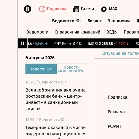
Подписка
Газета
MAX
Ведомости Юг
Бизнес
Экономика
Ведомости
Справочник компаний
ВЕДЫ
Правил
Ведомости Юг
Бизнес
Экономика
%
↓
RGBI
115,4
+0,14%
↑
CNY Бирж.
0
0%
IMOEX
2 285,88
-0,69%
↓
RGB
Ситуация на топл
6 августа 2026
Новости
Новости Юг
компаний Юга
16:20
/ Ведомости Юг
Великобритания включила
ростовский банк «Центр-
Подписка
инвест» в санкционный
список
Реклама
15:35
/ Ведомости Юг
РФРИТ
Темерник оказался в числе
лидеров по миграционным