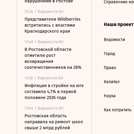
нарушениям в Ростове
Справочник ко
15:26
/ Ведомости Юг
Представители Wildberries
Наши проек
встретились с властями
Краснодарского края
Ведомости
13:49
/ Ведомости Юг
В Ростовской области
Город
отметили рост
возвращения
соотечественников на 28%
Право
13:28
/ Ведомости Юг
Капитал
Инфляция в стройке на юге
составила 4,1% в первой
Наука
половине 2026 года
13:04
/ Ведомости Юг
Как потратить
Ростовская область
направила на ремонт школ
свыше 2 млрд рублей