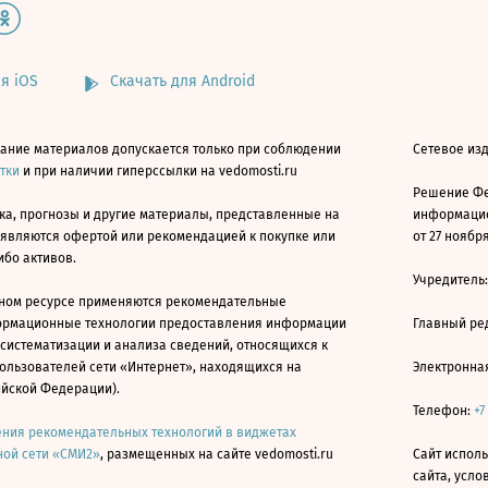
я iOS
Скачать для Android
ание материалов допускается только при соблюдении
Сетевое изд
атки
и при наличии гиперссылки на vedomosti.ru
Решение Фе
ка, прогнозы и другие материалы, представленные на
информацио
 являются офертой или рекомендацией к покупке или
от 27 ноября
ибо активов.
Учредитель
ном ресурсе применяются рекомендательные
ормационные технологии предоставления информации
Главный ре
 систематизации и анализа сведений, относящихся к
ользователей сети «Интернет», находящихся на
Электронна
ийской Федерации).
Телефон:
+7
ния рекомендательных технологий в виджетах
ой сети «СМИ2»
, размещенных на сайте vedomosti.ru
Сайт исполь
сайта, усл