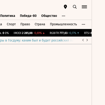
Политика
Победа-80
Общество
ка
Спорт
Право
Страна
Промышленность
ь
Политика
Победа-80
Общество
0
0%
IMOEX
2 285,88
-0,69%
↓
RGBITR
777,03
+0,17%
↑
RTSI
884,56
-1,27
ры в Госдуму: каким был и будет российский парламент
Война н