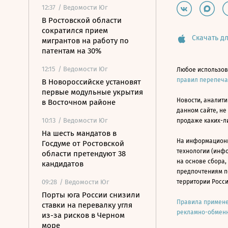
12:37
/ Ведомости Юг
В Ростовской области
сократился прием
Скачать дл
мигрантов на работу по
патентам на 30%
12:15
/ Ведомости Юг
Любое использов
правил перепеч
В Новороссийске установят
первые модульные укрытия
Новости, аналити
в Восточном районе
данном сайте, не
10:13
/ Ведомости Юг
продаже каких-л
На шесть мандатов в
На информацион
Госдуме от Ростовской
технологии (инф
области претендуют 38
на основе сбора,
кандидатов
предпочтениям п
09:28
/ Ведомости Юг
территории Росс
Порты юга России снизили
Правила примене
ставки на перевалку угля
рекламно-обменн
из-за рисков в Черном
море