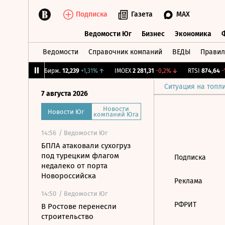
Подписка
Газета
MAX
Ведомости Юг
Бизнес
Экономика
Ведомости
Справочник компаний
ВЕДЫ
Правил
Ведомости Юг
Бизнес
Экономика
,99%
↓
CNY Бирж.
12,239
+1,31%
↑
IMOEX
2 281,31
-0,2%
↓
RTSI
874,64
-1
Ситуация на топл
7 августа 2026
Новости
Новости Юг
компаний Юга
14:56
/ Ведомости Юг
БПЛА атаковали сухогруз
под турецким флагом
Подписка
недалеко от порта
Новороссийска
Реклама
14:50
/ Ведомости Юг
РФРИТ
В Ростове перенесли
строительство