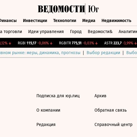
Финансы
Инвестиции
Технологии
Медиа
Недвижимость
а торговли
Идеи управления
Город
Ведомости&
Аналити
Финансы
Инвестиции
Технологии
Медиа
Недвижимост
,12%
↓
RGBI
115,17
-0,06%
↓
RGBITR
775,51
-0,03%
↓
ASTR
223,7
-3,99%
↓
ивном рынке: меры, динамика, прогнозы
Выбор редакции
Выбо
Подписка для юр.лиц
Архив
О компании
Обратная связь
Редакция
Справочный центр