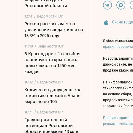
Ростовской области
12:41
/ Ведомости Юг
Скачать дл
Ростов рассчитывает на
увеличение ввода жилья на
13,3% в 2026 году
Любое использов
11:40
/ Ведомости Юг
правил перепеч
В Краснодаре к 1 сентября
Новости, аналити
планируют открыть пять
данном сайте, не
новых школ на 1550 мест
продаже каких-л
каждая
10:32
/ Ведомости Юг
На информацион
технологии (инф
Количество допущенных к
на основе сбора,
открытию пляжей в Анапе
предпочтениям п
выросло до 105
территории Росс
10:21
/ Ведомости Юг
Правила примене
Градостроительный
рекламно-обменн
потенциал Ростовской
области превысил 13 млн