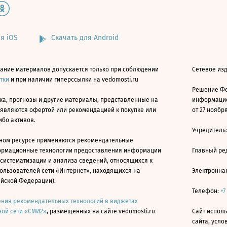
я iOS
Скачать для Android
ание материалов допускается только при соблюдении
Сетевое изд
атки
и при наличии гиперссылки на vedomosti.ru
Решение Фе
ка, прогнозы и другие материалы, представленные на
информацио
 являются офертой или рекомендацией к покупке или
от 27 ноября
ибо активов.
Учредитель
ном ресурсе применяются рекомендательные
ормационные технологии предоставления информации
Главный ре
 систематизации и анализа сведений, относящихся к
ользователей сети «Интернет», находящихся на
Электронна
ийской Федерации).
Телефон:
+7
ния рекомендательных технологий в виджетах
ой сети «СМИ2»
, размещенных на сайте vedomosti.ru
Сайт исполь
сайта, усл