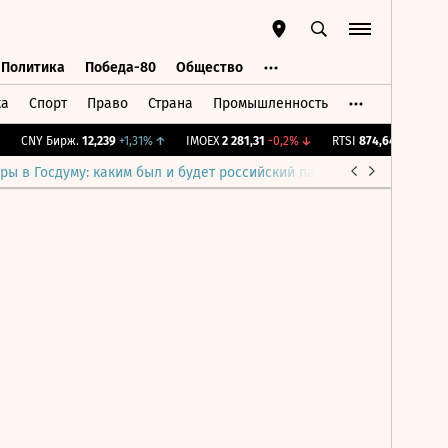
Политика
Победа-80
Общество
ка
Спорт
Право
Страна
Промышленность
ь
Политика
Победа-80
Общество
CNY Бирж.
12,239
+1,31%
↑
IMOEX
2 281,31
-0,2%
↓
RTSI
874,64
-1,12%
↓
ры в Госдуму: каким был и будет российский парламент
Война н