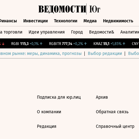
Финансы
Инвестиции
Технологии
Медиа
Недвижимость
а торговли
Идеи управления
Город
Ведомости&
Аналити
Финансы
Инвестиции
Технологии
Медиа
Недвижимост
↓
RGBI
115,3
+0,1%
↑
RGBITR
777,14
+0,2%
↑
KMAZ
55,1
+1,85%
↑
CNY 
ивном рынке: меры, динамика, прогнозы
Выбор редакции
Выбо
Подписка для юр.лиц
Архив
О компании
Обратная связь
Редакция
Справочный центр