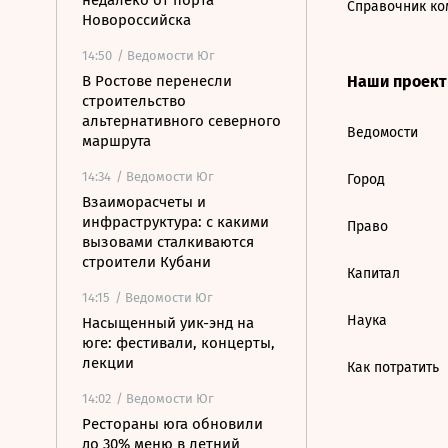
недалеко от порта
Справочник ко
Новороссийска
14:50
/ Ведомости Юг
В Ростове перенесли
Наши проек
строительство
альтернативного северного
Ведомости
маршрута
14:34
/ Ведомости Юг
Город
Взаиморасчеты и
инфраструктура: с какими
Право
вызовами сталкиваются
строители Кубани
Капитал
14:15
/ Ведомости Юг
Наука
Насыщенный уик-энд на
юге: фестивали, концерты,
лекции
Как потратить
14:02
/ Ведомости Юг
Рестораны юга обновили
до 30% меню в летний