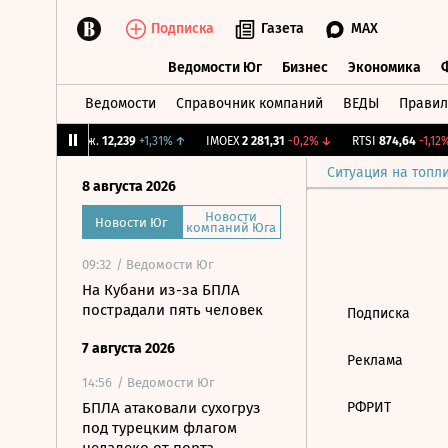
Подписка
Газета
MAX
Ведомости Юг
Бизнес
Экономика
Ведомости
Справочник компаний
ВЕДЫ
Правил
Ведомости Юг
Бизнес
Экономика
↑
CNY Бирж.
12,239
+1,31%
↑
IMOEX
2 281,31
-0,2%
↓
RTSI
874,64
-1,12%
Ситуация на топл
8 августа 2026
Новости
Новости Юг
компаний Юга
09:32
/ Ведомости Юг
На Кубани из-за БПЛА
пострадали пять человек
Подписка
7 августа 2026
Реклама
14:56
/ Ведомости Юг
БПЛА атаковали сухогруз
РФРИТ
под турецким флагом