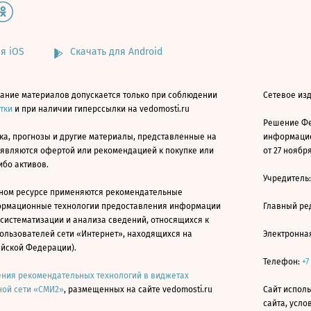
я iOS
Скачать для Android
ание материалов допускается только при соблюдении
Сетевое изд
атки
и при наличии гиперссылки на vedomosti.ru
Решение Фе
ка, прогнозы и другие материалы, представленные на
информацио
 являются офертой или рекомендацией к покупке или
от 27 ноября
ибо активов.
Учредитель
ном ресурсе применяются рекомендательные
ормационные технологии предоставления информации
Главный ре
 систематизации и анализа сведений, относящихся к
ользователей сети «Интернет», находящихся на
Электронна
ийской Федерации).
Телефон:
+7
ния рекомендательных технологий в виджетах
ой сети «СМИ2»
, размещенных на сайте vedomosti.ru
Сайт исполь
сайта, усл