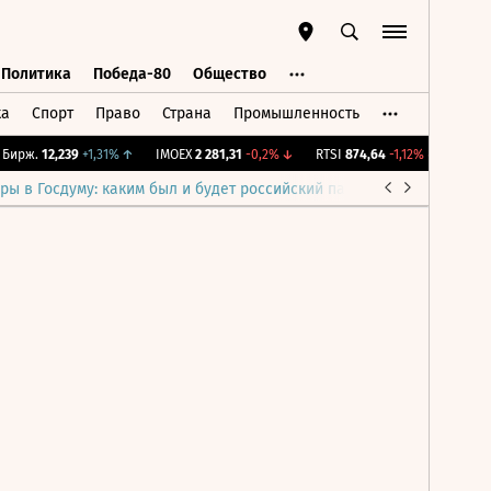
Политика
Победа-80
Общество
ка
Спорт
Право
Страна
Промышленность
ь
Политика
Победа-80
Общество
Бирж.
12,239
+1,31%
↑
IMOEX
2 281,31
-0,2%
↓
RTSI
874,64
-1,12%
↓
RGBI
1
ры в Госдуму: каким был и будет российский парламент
Война н