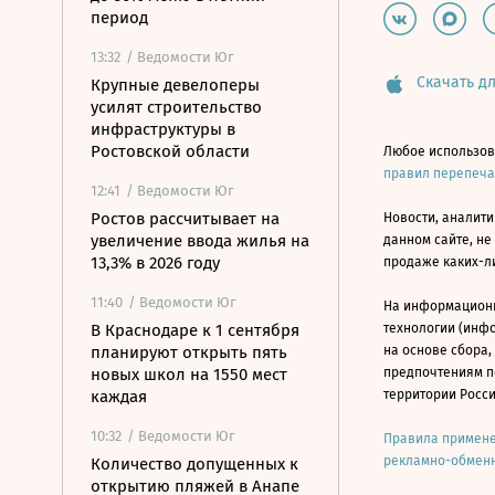
период
13:32
/ Ведомости Юг
Скачать дл
Крупные девелоперы
усилят строительство
инфраструктуры в
Ростовской области
Любое использов
правил перепеч
12:41
/ Ведомости Юг
Ростов рассчитывает на
Новости, аналити
увеличение ввода жилья на
данном сайте, не
13,3% в 2026 году
продаже каких-л
11:40
/ Ведомости Юг
На информацион
В Краснодаре к 1 сентября
технологии (инф
планируют открыть пять
на основе сбора,
новых школ на 1550 мест
предпочтениям п
каждая
территории Росс
10:32
/ Ведомости Юг
Правила примене
рекламно-обменн
Количество допущенных к
открытию пляжей в Анапе