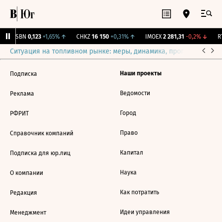
USBN
0,123
+1,65%
↑
CHKZ
16 150
+0,31%
↑
IMOEX
2 281,31
-0,2%
↓
RT
Ситуация на топливном рынке: меры, динамика, прогнозы
Выб
Наши проекты
Подписка
Ведомости
Реклама
Город
РФРИТ
Право
Справочник компаний
Капитал
Подписка для юр.лиц
Наука
О компании
Как потратить
Редакция
Идеи управления
Менеджмент