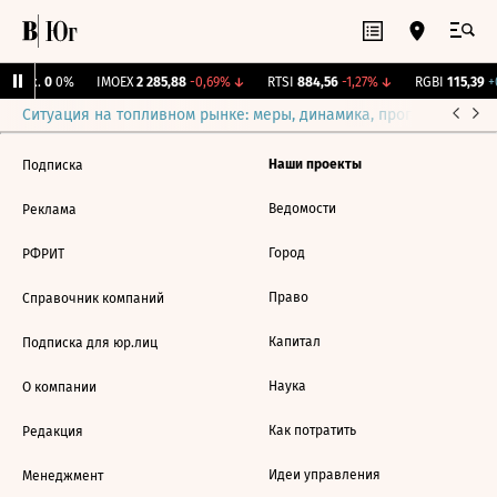
 Бирж.
0
0%
IMOEX
2 285,88
-0,69%
↓
RTSI
884,56
-1,27%
↓
RGBI
115,39
+
Ситуация на топливном рынке: меры, динамика, прогнозы
Выб
Наши проекты
Подписка
Ведомости
Реклама
Город
РФРИТ
Право
Справочник компаний
Капитал
Подписка для юр.лиц
Наука
О компании
Как потратить
Редакция
Идеи управления
Менеджмент