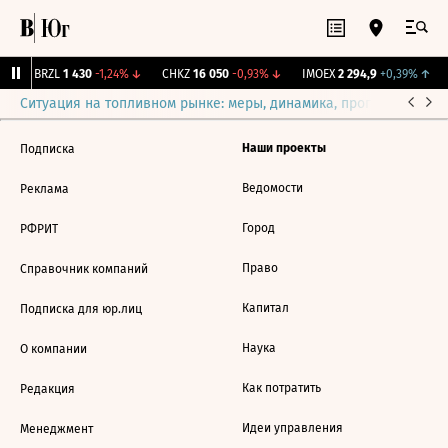
↑
BRZL
1 430
-1,24%
↓
CHKZ
16 050
-0,93%
↓
IMOEX
2 294,9
+0,39%
↑
Ситуация на топливном рынке: меры, динамика, прогнозы
Выб
Наши проекты
Подписка
Ведомости
Реклама
Город
РФРИТ
Право
Справочник компаний
Капитал
Подписка для юр.лиц
Наука
О компании
Как потратить
Редакция
Идеи управления
Менеджмент