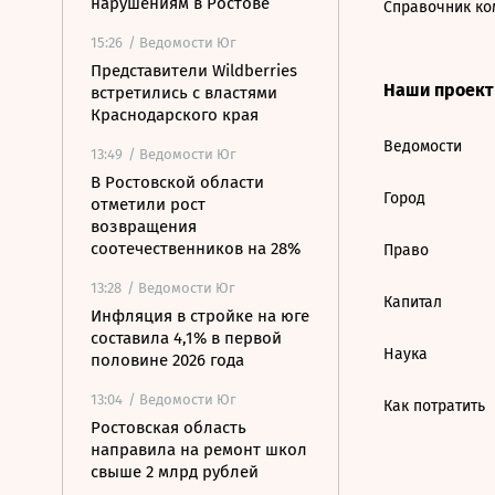
нарушениям в Ростове
Справочник ко
15:26
/ Ведомости Юг
Представители Wildberries
Наши проек
встретились с властями
Краснодарского края
Ведомости
13:49
/ Ведомости Юг
В Ростовской области
Город
отметили рост
возвращения
соотечественников на 28%
Право
13:28
/ Ведомости Юг
Капитал
Инфляция в стройке на юге
составила 4,1% в первой
Наука
половине 2026 года
13:04
/ Ведомости Юг
Как потратить
Ростовская область
направила на ремонт школ
свыше 2 млрд рублей