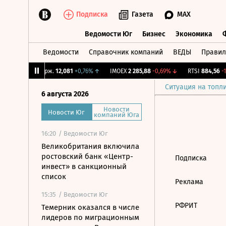
Подписка
Газета
MAX
Ведомости Юг
Бизнес
Экономика
Ведомости
Справочник компаний
ВЕДЫ
Правил
Ведомости Юг
Бизнес
Экономика
1%
↑
CNY Бирж.
12,081
+0,76%
↑
IMOEX
2 285,88
-0,69%
↓
RTSI
884,56
-1,
Ситуация на топл
6 августа 2026
Новости
Новости Юг
компаний Юга
16:20
/ Ведомости Юг
Великобритания включила
ростовский банк «Центр-
Подписка
инвест» в санкционный
список
Реклама
15:35
/ Ведомости Юг
РФРИТ
Темерник оказался в числе
лидеров по миграционным