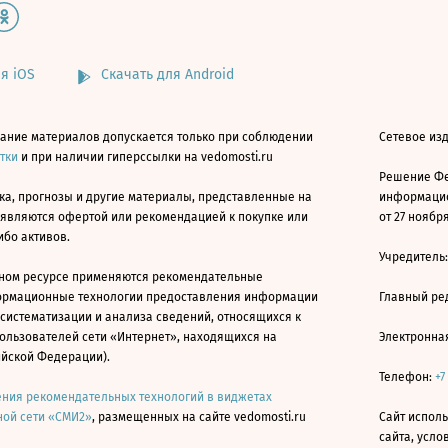
я iOS
Скачать для Android
ание материалов допускается только при соблюдении
Сетевое изд
атки
и при наличии гиперссылки на vedomosti.ru
Решение Фе
ка, прогнозы и другие материалы, представленные на
информацио
 являются офертой или рекомендацией к покупке или
от 27 ноября
ибо активов.
Учредитель
ном ресурсе применяются рекомендательные
ормационные технологии предоставления информации
Главный ре
 систематизации и анализа сведений, относящихся к
ользователей сети «Интернет», находящихся на
Электронна
ийской Федерации).
Телефон:
+7
ния рекомендательных технологий в виджетах
ой сети «СМИ2»
, размещенных на сайте vedomosti.ru
Сайт исполь
сайта, усл