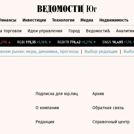
Финансы
Инвестиции
Технологии
Медиа
Недвижимость
а торговли
Идеи управления
Город
Ведомости&
Аналити
Финансы
Инвестиции
Технологии
Медиа
Недвижимост
27%
↓
RGBI
115,35
+0,18%
↑
RGBITR
776,42
+0,21%
↑
SNGS
16,495
+1,1%
↑
ивном рынке: меры, динамика, прогнозы
Выбор редакции
Выбо
Подписка для юр.лиц
Архив
О компании
Обратная связь
Редакция
Справочный центр