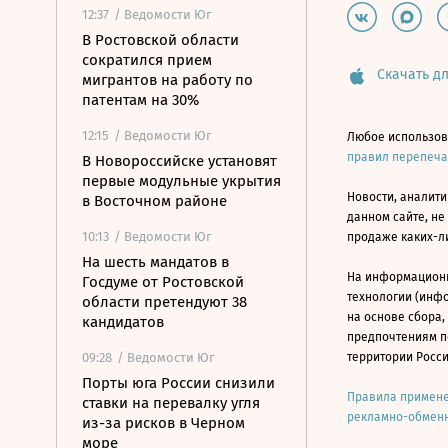
12:37
/ Ведомости Юг
В Ростовской области
сократился прием
Скачать дл
мигрантов на работу по
патентам на 30%
12:15
/ Ведомости Юг
Любое использов
правил перепеч
В Новороссийске установят
первые модульные укрытия
Новости, аналити
в Восточном районе
данном сайте, не
10:13
/ Ведомости Юг
продаже каких-л
На шесть мандатов в
На информацион
Госдуме от Ростовской
технологии (инф
области претендуют 38
на основе сбора,
кандидатов
предпочтениям п
09:28
/ Ведомости Юг
территории Росс
Порты юга России снизили
Правила примене
ставки на перевалку угля
рекламно-обменн
из-за рисков в Черном
море