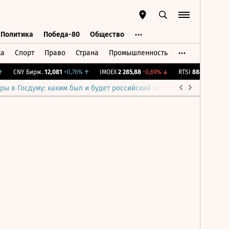
Политика
Победа-80
Общество
ка
Спорт
Право
Страна
Промышленность
ь
Политика
Победа-80
Общество
CNY Бирж.
12,081
+0,76%
↑
IMOEX
2 285,88
-0,69%
↓
RTSI
884,56
-1,27%
ры в Госдуму: каким был и будет российский парламент
Война н