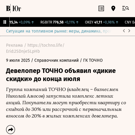
BI
115,34
+0,09%
↑
RGBITR
776,58
+0,11%
↑
OKEY
41,11
+0,98%
↑
CNY Би
Ситуация на топливном рынке: меры, динамика, прогнозы
Выб
Реклама / https://tochno.life/
Erid:2SDnjeSLpHb
9 июля 2025
/ Справочник компаний
/ ГК ТОЧНО
Девелопер ТОЧНО объявил «дикие
скидки» до конца июля
Группа компаний ТОЧНО (владелец – бизнесмен
Николай Амосов) запустила комплекс летних
акций. Покупатели могут приобрести квартиру со
скидкой до 30% или рассрочкой с первоначальным
взносом до 20% в жилых комплексах девелопера.