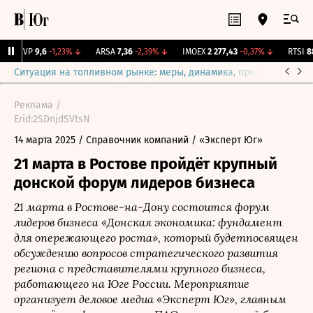
BISVP
9,6
-1,23%
↓
ARSA
7,36
-2,39%
↓
IMOEX
2 277,43
-0,37%
↓
RTSI
881
Ситуация на топливном рынке: меры, динамика, прогнозы
Выб
Реклама /
Erid:2SDnjdSVtsN
14 марта 2025
/ Справочник компаний
/ «Эксперт Юг»
21 марта в Ростове пройдёт крупный
донской форум лидеров бизнеса
21 марта в Ростове-на-Дону состоится форум
лидеров бизнеса «Донская экономика: фундамент
для опережающего роста», который будетпосвящен
обсуждению вопросов стратегического развития
региона с представителями крупного бизнеса,
работающего на Юге России. Мероприятие
организует деловое медиа «Эксперт Юг», главным