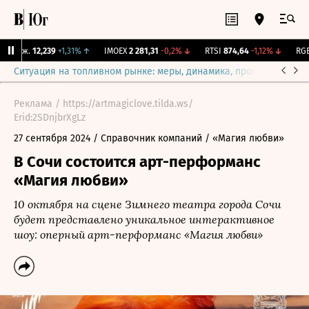
 Бирж.
12,239
+1,31%
↑
IMOEX
2 281,31
-0,2%
↓
RTSI
874,64
-1,12%
↓
RGBI
Ситуация на топливном рынке: меры, динамика, прогнозы
Выб
Реклама / https://artmagiclove.tilda.ws/
Erid:2SDnjbrXgLz
27 сентября 2024
/ Справочник компаний
/ «Магия любви»
В Сочи состоится арт-перформанс
«Магия любви»
10 октября на сцене Зимнего театра города Сочи
будет представлено уникальное интерактивное
шоу: оперный арт-перформанс «Магия любви»